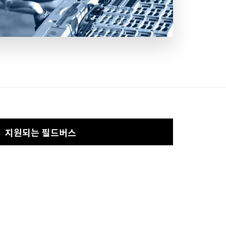
지원되는 필드버스
PROFIBUS
CAN
– CANopen Master/Salve
– J1939
Realtime-Ethernet
– EtherCAT
– EtherNet/IP